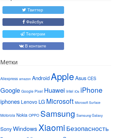
Твиттер
Фейсбук
Телеграм
В контакте
Метки
Apple
Android
Asus
CES
Aliexpress
amazon
iPhone
Huawei
Google
Google Pixel
Intel
iOs
Microsoft
iphones
LG
Lenovo
Microsoft Surface
Samsung
Nokia
Motorola
OPPO
Samsung Galaxy
Xiaomi
Безопасность
Windows
Sony