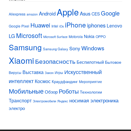
Apple
Google
Android
Asus
CES
Aliexpress
amazon
iPhone
Huawei
iphones
Lenovo
Google Pixel
Intel
iOs
Microsoft
LG
Nokia
Motorola
OPPO
Microsoft Surface
Samsung
Windows
Sony
Samsung Galaxy
Xiaomi
Безопасность
Беспилотный
Бытовое
Искусственный
Выставка
Вирусы
Игры
Закон
интеллект
Космос
Краудфандинг
Мероприятие
Мобильные
Роботы
Обзор
Технологии
Транспорт
носимая электроника
Электромобили
Яндекс
электро