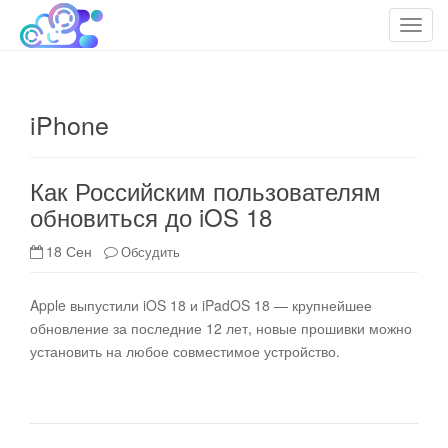
cloudteh.ru
Облако технологий
T
o
g
g
iPhone
l
e
n
Как Российским пользователям
a
обновиться до iOS 18
v
i
18 Сен
Обсудить
g
a
t
Apple выпустили iOS 18 и iPadOS 18 — крупнейшее
i
обновление за последние 12 лет, новые прошивки можно
o
установить на любое совместимое устройство.
n