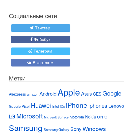
Социальные сети
Твиттер
Фейсбук
Телеграм
В контакте
Метки
Apple
Google
Android
Asus
CES
Aliexpress
amazon
iPhone
Huawei
iphones
Lenovo
Google Pixel
Intel
iOs
Microsoft
LG
Nokia
Motorola
OPPO
Microsoft Surface
Samsung
Windows
Sony
Samsung Galaxy