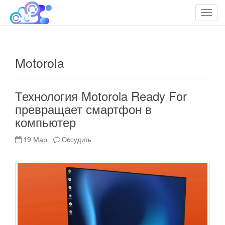
cloudteh.ru
Облако технологий
T
o
g
g
Motorola
l
e
n
Технология Motorola Ready For
a
превращает смартфон в
v
компьютер
i
g
19 Мар
Обсудить
a
t
i
o
n