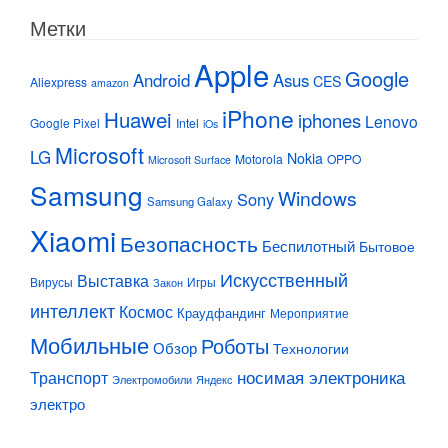
Метки
Apple
Google
Android
Asus
CES
Aliexpress
amazon
iPhone
Huawei
iphones
Lenovo
Google Pixel
Intel
iOs
Microsoft
LG
Nokia
Motorola
OPPO
Microsoft Surface
Samsung
Windows
Sony
Samsung Galaxy
Xiaomi
Безопасность
Беспилотный
Бытовое
Искусственный
Выставка
Вирусы
Игры
Закон
интеллект
Космос
Краудфандинг
Мероприятие
Мобильные
Роботы
Обзор
Технологии
Транспорт
носимая электроника
Электромобили
Яндекс
электро