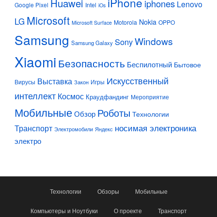
iPhone
Huawei
iphones
Lenovo
Google Pixel
Intel
iOs
Microsoft
LG
Nokia
Motorola
OPPO
Microsoft Surface
Samsung
Windows
Sony
Samsung Galaxy
Xiaomi
Безопасность
Беспилотный
Бытовое
Искусственный
Выставка
Вирусы
Игры
Закон
интеллект
Космос
Краудфандинг
Мероприятие
Мобильные
Роботы
Обзор
Технологии
Транспорт
носимая электроника
Электромобили
Яндекс
электро
Технологии
Обзоры
Мобильные
Компьютеры и Ноутбуки
О проекте
Транспорт