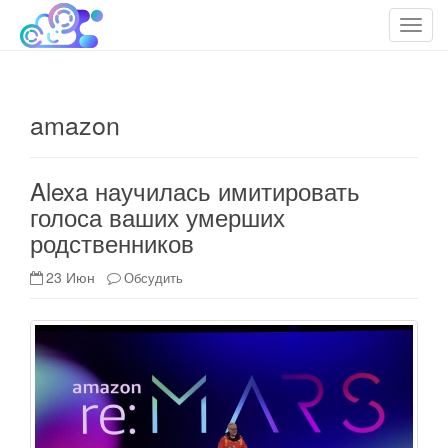
cloudteh.ru
Облако технологий
T
o
g
g
amazon
l
e
n
Alexa научилась имитировать
a
голоса ваших умерших
v
родственников
i
g
23 Июн
Обсудить
a
t
i
o
n