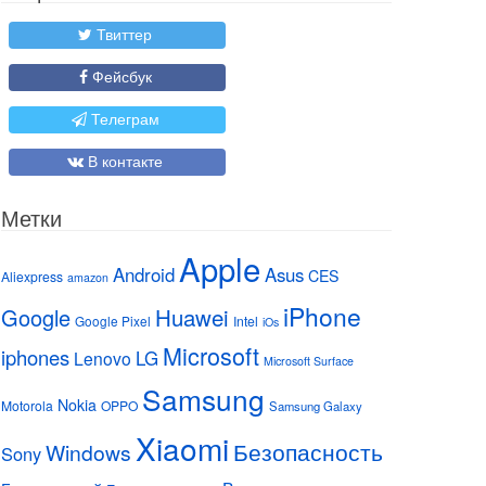
Твиттер
Фейсбук
Телеграм
В контакте
Метки
Apple
Android
Asus
CES
Aliexpress
amazon
iPhone
Huawei
Google
Google Pixel
Intel
iOs
Microsoft
iphones
LG
Lenovo
Microsoft Surface
Samsung
Nokia
Motorola
OPPO
Samsung Galaxy
Xiaomi
Безопасность
Windows
Sony