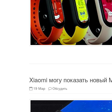
Xiaomi могу показать новый M
19 Мар
Обсудить