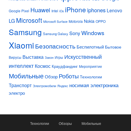
iPhone
Huawei
iphones
Lenovo
Google Pixel
Intel
iOs
Microsoft
LG
Nokia
Motorola
OPPO
Microsoft Surface
Samsung
Windows
Sony
Samsung Galaxy
Xiaomi
Безопасность
Беспилотный
Бытовое
Искусственный
Выставка
Вирусы
Игры
Закон
интеллект
Космос
Краудфандинг
Мероприятие
Мобильные
Роботы
Обзор
Технологии
Транспорт
носимая электроника
Электромобили
Яндекс
электро
Технологии
Обзоры
Мобильные