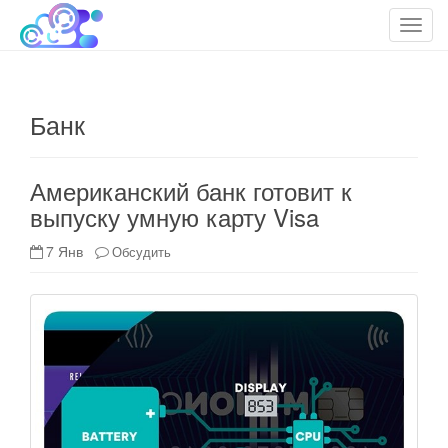
cloudteh.ru
Облако технологий
T
o
g
g
Банк
l
e
n
Американский банк готовит к
a
выпуску умную карту Visa
v
i
7 Янв
Обсудить
g
a
t
i
o
n