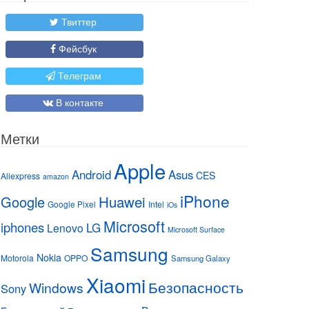
Твиттер
Фейсбук
Телеграм
В контакте
Метки
Apple
Android
Asus
CES
Aliexpress
amazon
iPhone
Huawei
Google
Google Pixel
Intel
iOs
Microsoft
iphones
LG
Lenovo
Microsoft Surface
Samsung
Nokia
Motorola
OPPO
Samsung Galaxy
Xiaomi
Безопасность
Windows
Sony