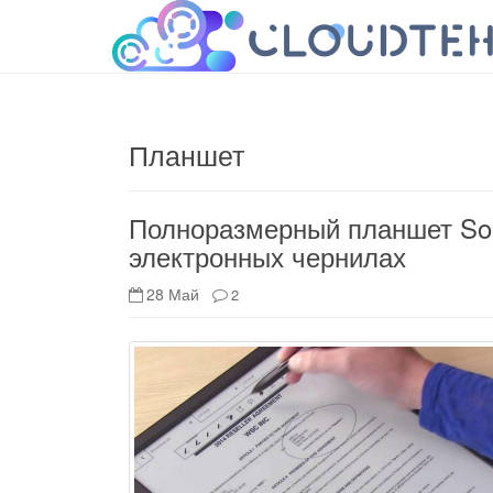
cloudteh.ru
Облако технологий
Планшет
Полноразмерный планшет So
электронных чернилах
28 Май
2