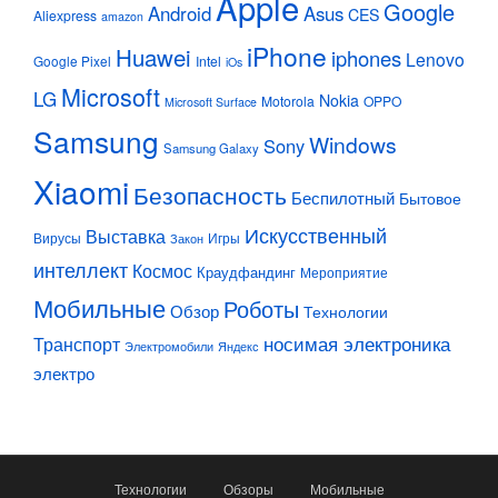
Apple
Google
Android
Asus
CES
Aliexpress
amazon
iPhone
Huawei
iphones
Lenovo
Google Pixel
Intel
iOs
Microsoft
LG
Nokia
Motorola
OPPO
Microsoft Surface
Samsung
Windows
Sony
Samsung Galaxy
Xiaomi
Безопасность
Беспилотный
Бытовое
Искусственный
Выставка
Вирусы
Игры
Закон
интеллект
Космос
Краудфандинг
Мероприятие
Мобильные
Роботы
Обзор
Технологии
Транспорт
носимая электроника
Электромобили
Яндекс
электро
Технологии
Обзоры
Мобильные