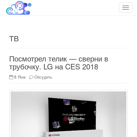
cloudteh.ru
Облако технологий
T
o
g
g
ТВ
l
e
n
Посмотрел телик — сверни в
a
трубочку. LG на CES 2018
v
i
8 Янв
Обсудить
g
a
t
i
o
n