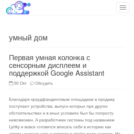
cloudteh.ru
Облако технологий
T
o
g
g
умный дом
l
e
n
Первая умная колонка с
a
сенсорным дисплеем и
v
поддержкой Google Assistant
i
g
30 Окт
Обсудить
a
t
i
Благодаря краудфандинговым площадкам в продажу
o
поступают устройства, выпуск которых при других
n
обстоятельствах и в иных условиях был бы попросту
невозможен. А разработчики системы под названием
Lynky и вовсе готовятся вписать себя в историю как
авторы уникального и первого в своём роде гаджета. Но