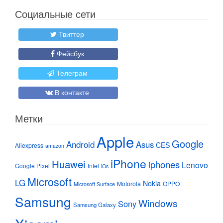
Социальные сети
Твиттер
Фейсбук
Телеграм
В контакте
Метки
Apple
Google
Android
Asus
CES
Aliexpress
amazon
iPhone
Huawei
iphones
Lenovo
Google Pixel
Intel
iOs
Microsoft
LG
Nokia
Motorola
OPPO
Microsoft Surface
Samsung
Windows
Sony
Samsung Galaxy