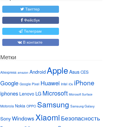
Твиттер
Фейсбук
Телеграм
В контакте
Метки
Apple
Android
Asus
CES
Aliexpress
amazon
iPhone
Huawei
Google
Google Pixel
Intel
iOs
Microsoft
iphones
LG
Lenovo
Microsoft Surface
Samsung
Nokia
Motorola
OPPO
Samsung Galaxy
Xiaomi
Безопасность
Windows
Sony