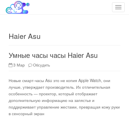
cloudteh.ru
Облако технологий
T
o
g
g
Haier Asu
l
e
n
Умные часы часы Haier Asu
a
v
3 Мар
Обсудить
i
g
Новые смарт-часы Asu это не копия Apple Watch, они
a
лучше, утверждает производитель. Их отличительная
t
особенность — проектор, который отображает
i
дополнительную информацию на запястье и
o
поддерживает управление жестами, превращая кожу руки
n
в сенсорный экран