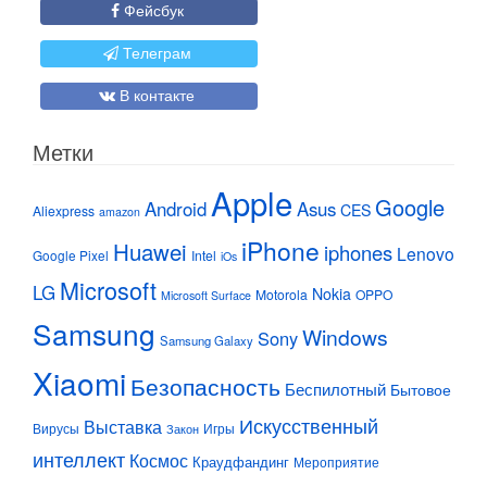
Фейсбук
Телеграм
В контакте
Метки
Apple
Google
Android
Asus
CES
Aliexpress
amazon
iPhone
Huawei
iphones
Lenovo
Google Pixel
Intel
iOs
Microsoft
LG
Nokia
Motorola
OPPO
Microsoft Surface
Samsung
Windows
Sony
Samsung Galaxy
Xiaomi
Безопасность
Беспилотный
Бытовое
Искусственный
Выставка
Вирусы
Игры
Закон
интеллект
Космос
Краудфандинг
Мероприятие