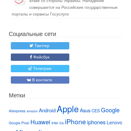
атаке со стороны Украины. Нападение
совершается на Российские государственные
порталы и сервисы Госуслуги
Социальные сети
Твиттер
Фейсбук
Телеграм
В контакте
Метки
Apple
Google
Android
Asus
CES
Aliexpress
amazon
iPhone
Huawei
iphones
Lenovo
Google Pixel
Intel
iOs