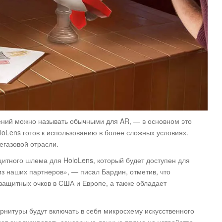
ений можно называть обычными для AR, — в основном это
oLens готов к использованию в более сложных условиях.
егазовой отрасли.
итного шлема для HoloLens, который будет доступен для
из наших партнеров», — писал Бардин, отметив, что
защитных очков в США и Европе, а также обладает
рнитуры будут включать в себя микросхему искусственного
удет анализировать сенсорные данные прямо на устройстве,