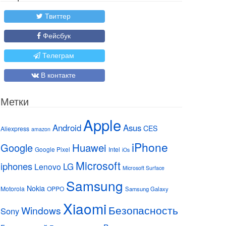
Твиттер
Фейсбук
Телеграм
В контакте
Метки
Apple
Android
Asus
CES
Aliexpress
amazon
iPhone
Huawei
Google
Google Pixel
Intel
iOs
Microsoft
iphones
LG
Lenovo
Microsoft Surface
Samsung
Nokia
Motorola
OPPO
Samsung Galaxy
Xiaomi
Безопасность
Windows
Sony