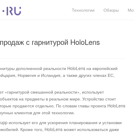
Технологии
Обзоры
Мо
 продаж с гарнитурой HoloLens
арнитуры дополненной реальности HoloLens на европейский
вейцария, Норвегия и Исландия, а также других членах ЕС,
ает «гарнитурой смешанной реальности», использует
бъектов на предметы в реальном мире. Устройство стоит
оторые продаются отдельно. По словам главы проекта HoloLens
крупных клиентов для этой технологии.
pp использует его для ускорения планирования и установки
омобилей. Кроме того, HoloLens может использоваться даже