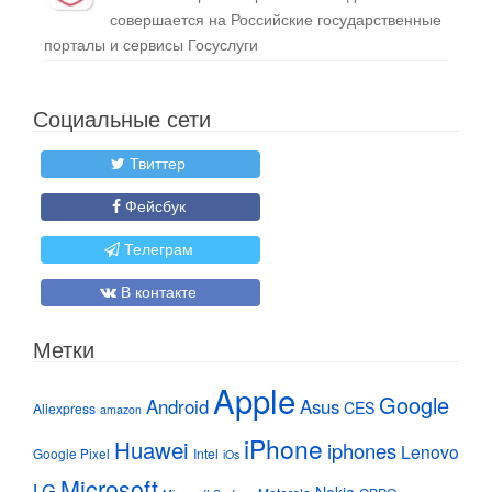
совершается на Российские государственные
порталы и сервисы Госуслуги
Социальные сети
Твиттер
Фейсбук
Телеграм
В контакте
Метки
Apple
Google
Android
Asus
CES
Aliexpress
amazon
iPhone
Huawei
iphones
Lenovo
Google Pixel
Intel
iOs
Microsoft
LG
Nokia