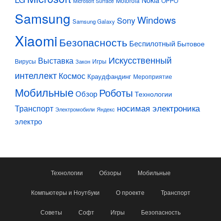
Motorola
OPPO
Microsoft Surface
Samsung
Windows
Sony
Samsung Galaxy
Xiaomi
Безопасность
Беспилотный
Бытовое
Искусственный
Выставка
Вирусы
Игры
Закон
интеллект
Космос
Краудфандинг
Мероприятие
Мобильные
Роботы
Обзор
Технологии
Транспорт
носимая электроника
Электромобили
Яндекс
электро
Технологии
Обзоры
Мобильные
Компьютеры и Ноутбуки
О проекте
Транспорт
Советы
Софт
Игры
Безопасность