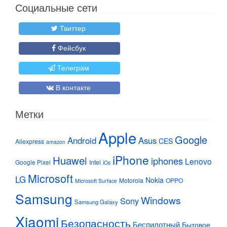
Социальные сети
Твиттер
Фейсбук
Телеграм
В контакте
Метки
Apple
Google
Android
Asus
CES
Aliexpress
amazon
iPhone
Huawei
iphones
Lenovo
Google Pixel
Intel
iOs
Microsoft
LG
Nokia
Motorola
OPPO
Microsoft Surface
Samsung
Windows
Sony
Samsung Galaxy
Xiaomi
Безопасность
Беспилотный
Бытовое