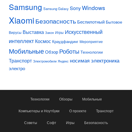
Samsung
Windows
Sony
Samsung Galaxy
Xiaomi
Безопасность
Беспилотный
Бытовое
Искусственный
Выставка
Вирусы
Игры
Закон
интеллект
Космос
Краудфандинг
Мероприятие
Мобильные
Роботы
Обзор
Технологии
Транспорт
носимая электроника
Электромобили
Яндекс
электро
Технологии
Обзоры
Мобильные
Компьютеры и Ноутбуки
О проекте
Транспорт
Советы
Софт
Игры
Безопасность