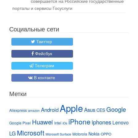
совершается на Российские государственные
порталы и сервисы Госуслуги
Социальные сети
Твиттер
Фейсбук
Телеграм
В контакте
Метки
Apple
Google
Android
Asus
CES
Aliexpress
amazon
iPhone
Huawei
iphones
Lenovo
Google Pixel
Intel
iOs
Microsoft
LG
Nokia
Motorola
OPPO
Microsoft Surface