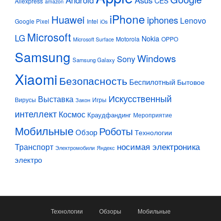
Android
Asus
CES
Aliexpress
amazon
iPhone
Huawei
iphones
Lenovo
Google Pixel
Intel
iOs
Microsoft
LG
Nokia
Motorola
OPPO
Microsoft Surface
Samsung
Windows
Sony
Samsung Galaxy
Xiaomi
Безопасность
Беспилотный
Бытовое
Искусственный
Выставка
Вирусы
Игры
Закон
интеллект
Космос
Краудфандинг
Мероприятие
Мобильные
Роботы
Обзор
Технологии
Транспорт
носимая электроника
Электромобили
Яндекс
электро
Технологии
Обзоры
Мобильные