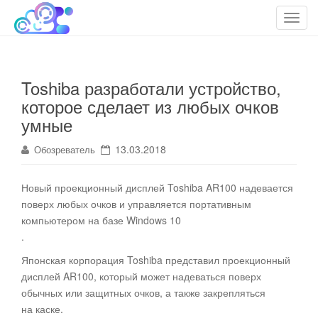
cloudteh.ru
Облако технологий
T
o
g
g
Toshiba разработали устройство,
l
которое сделает из любых очков
e
n
умные
a
13.03.2018
Обозреватель
v
i
g
Новый проекционный дисплей Toshiba AR100 надевается
a
поверх любых очков и управляется портативным
t
компьютером на базе Windows 10
i
.
o
Японская корпорация Toshiba представил проекционный
n
дисплей AR100, который может надеваться поверх
обычных или защитных очков, а также закрепляться
на каске.