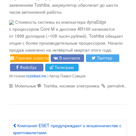
заявлениям Toshiba, аккумулятор обеспечит до шести
часов автономной работы.
Стоимость системы из компьютера dynaEdge
c процессором Core M и дисплея AR100 начинается
от 1899 долларов (~108 тысяч рублей). Toshiba обещает
опции с более производительным процессором. Начало
продаж намечено на четвёртый квартал этого года.
Горячие новости
В контакте
Твиттер
Фейсбук
Телеграм
Источник
rozetked.me
| Автор Павел Сумцов
,
.
.
Мобильные
Toshiba
носимая электроника
permalink
Компания ESET предупреждает о мошенничестве с
Post navigation
криптовалютами