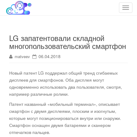
cloudteh.ru
Облако технологий
T
o
g
g
LG запатентовали складной
l
многопользовательский смартфон
e
n
06.04.2018
matveev
a
v
i
Новый патент LG поддержал общий тренд сгибаемых
g
дисплеев для смартфонов. Оба дисплея могут
a
одновременно использовать два пользователя, смотря,
t
например различные ролики
.
i
Патент названный «мобильный терминал», описывает
o
смартфон с двумя дисплеями, плоским и изогнутым,
n
которые могут позиционироваться внутри или снаружи.
Смартфон оснащен двумя батареями и сканером
отпечатков пальцев.