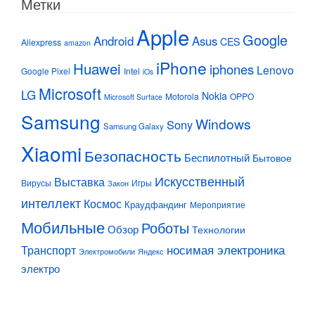
Метки
Apple
Google
Android
Asus
CES
Aliexpress
amazon
iPhone
Huawei
iphones
Lenovo
Google Pixel
Intel
iOs
Microsoft
LG
Nokia
Motorola
OPPO
Microsoft Surface
Samsung
Windows
Sony
Samsung Galaxy
Xiaomi
Безопасность
Беспилотный
Бытовое
Искусственный
Выставка
Вирусы
Игры
Закон
интеллект
Космос
Краудфандинг
Мероприятие
Мобильные
Роботы
Обзор
Технологии
Транспорт
носимая электроника
Электромобили
Яндекс
электро