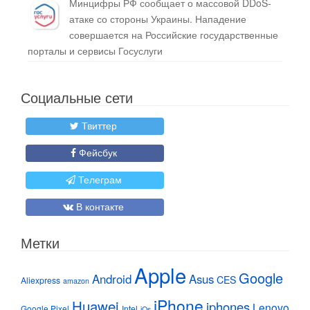
Минцифры РФ сообщает о массовой DDoS-
атаке со стороны Украины. Нападение
совершается на Российские государственные
порталы и сервисы Госуслуги
Социальные сети
Твиттер
Фейсбук
Телеграм
В контакте
Метки
Apple
Google
Android
Asus
CES
Aliexpress
amazon
iPhone
Huawei
iphones
Lenovo
Google Pixel
Intel
iOs