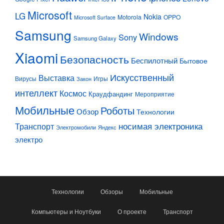
Microsoft
LG
Nokia
Motorola
OPPO
Microsoft Surface
Samsung
Windows
Sony
Samsung Galaxy
Xiaomi
Безопасность
Беспилотный
Бытовое
Искусственный
Выставка
Вирусы
Игры
Закон
интеллект
Космос
Краудфандинг
Мероприятие
Мобильные
Роботы
Обзор
Технологии
Транспорт
носимая электроника
Электромобили
Яндекс
электро
Технологии
Обзоры
Мобильные
Компьютеры и Ноутбуки
О проекте
Транспорт