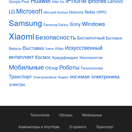
iPhone
Huawei
iphones
Lenovo
Google Pixel
Intel
iOs
Microsoft
LG
Nokia
Motorola
OPPO
Microsoft Surface
Samsung
Windows
Sony
Samsung Galaxy
Xiaomi
Безопасность
Беспилотный
Бытовое
Искусственный
Выставка
Вирусы
Игры
Закон
интеллект
Космос
Краудфандинг
Мероприятие
Мобильные
Роботы
Обзор
Технологии
Транспорт
носимая электроника
Электромобили
Яндекс
электро
Технологии
Обзоры
Мобильные
Компьютеры и Ноутбуки
О проекте
Транспорт