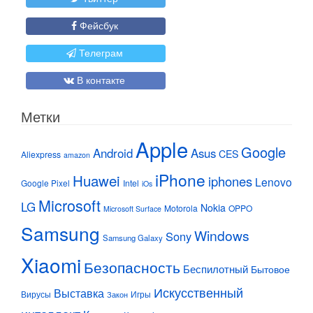
Фейсбук
Телеграм
В контакте
Метки
Apple
Google
Android
Asus
CES
Aliexpress
amazon
iPhone
Huawei
iphones
Lenovo
Google Pixel
Intel
iOs
Microsoft
LG
Nokia
Motorola
OPPO
Microsoft Surface
Samsung
Windows
Sony
Samsung Galaxy
Xiaomi
Безопасность
Беспилотный
Бытовое
Искусственный
Выставка
Вирусы
Игры
Закон