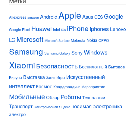
Метки
Apple
Google
Android
Asus
CES
Aliexpress
amazon
iPhone
Huawei
iphones
Lenovo
Google Pixel
Intel
iOs
Microsoft
LG
Nokia
Motorola
OPPO
Microsoft Surface
Samsung
Windows
Sony
Samsung Galaxy
Xiaomi
Безопасность
Беспилотный
Бытовое
Искусственный
Выставка
Вирусы
Игры
Закон
интеллект
Космос
Краудфандинг
Мероприятие
Мобильные
Роботы
Обзор
Технологии
Транспорт
носимая электроника
Электромобили
Яндекс
электро