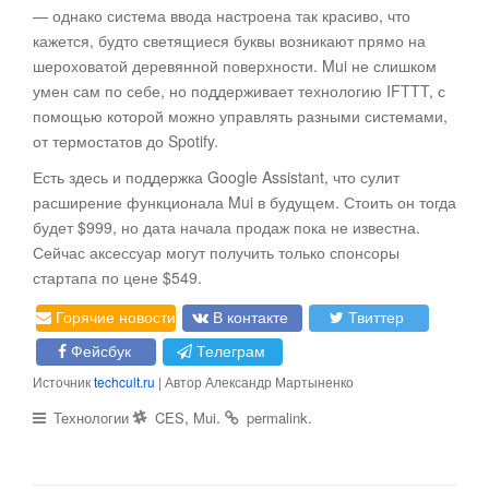
— однако система ввода настроена так красиво, что
кажется, будто светящиеся буквы возникают прямо на
шероховатой деревянной поверхности. Mui не слишком
умен сам по себе, но поддерживает технологию IFTTT, с
помощью которой можно управлять разными системами,
от термостатов до Spotify.
Есть здесь и поддержка Google Assistant, что сулит
расширение функционала Mui в будущем. Стоить он тогда
будет $999, но дата начала продаж пока не известна.
Сейчас аксессуар могут получить только спонсоры
стартапа по цене $549.
Горячие новости
В контакте
Твиттер
Фейсбук
Телеграм
Источник
techcult.ru
| Автор Александр Мартыненко
,
.
.
Технологии
CES
Mui
permalink