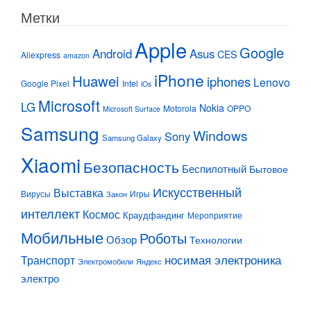
Метки
Apple
Google
Android
Asus
CES
Aliexpress
amazon
iPhone
Huawei
iphones
Lenovo
Google Pixel
Intel
iOs
Microsoft
LG
Nokia
Motorola
OPPO
Microsoft Surface
Samsung
Windows
Sony
Samsung Galaxy
Xiaomi
Безопасность
Беспилотный
Бытовое
Искусственный
Выставка
Вирусы
Игры
Закон
интеллект
Космос
Краудфандинг
Мероприятие
Мобильные
Роботы
Обзор
Технологии
Транспорт
носимая электроника
Электромобили
Яндекс
электро