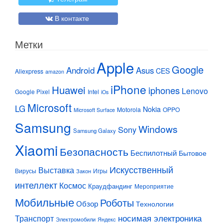
В контакте
Метки
Apple
Google
Android
Asus
CES
Aliexpress
amazon
iPhone
Huawei
iphones
Lenovo
Google Pixel
Intel
iOs
Microsoft
LG
Nokia
Motorola
OPPO
Microsoft Surface
Samsung
Windows
Sony
Samsung Galaxy
Xiaomi
Безопасность
Беспилотный
Бытовое
Искусственный
Выставка
Вирусы
Игры
Закон
интеллект
Космос
Краудфандинг
Мероприятие
Мобильные
Роботы
Обзор
Технологии
Транспорт
носимая электроника
Электромобили
Яндекс