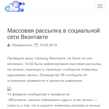
cloudteh.ru
Облако технологий
T
o
g
g
Массовая рассылка в социальной
l
сети Вконтакте
e
n
15.02.2019
Обозреватель
a
v
i
Проверьте вашу страницу Вконтакте, не была ли она
g
взломана. 14.02 была зафиксирована массовая рассылка,
a
на личных страницах и страницах сообществ появилась
t
одинаковая запись
. Руководство VK сообщили об
i
устранении уязвимости и принесли извинения.
o
n
14 февраля сообщества и профили во
«ВКонтакте» начали публиковать одну и ту же запись —
новость о том, что в соцсети появилась реклама в личных