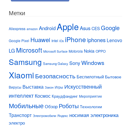
Метки
Apple
Google
Android
Asus
CES
Aliexpress
amazon
iPhone
Huawei
iphones
Lenovo
Google Pixel
Intel
iOs
Microsoft
LG
Nokia
Motorola
OPPO
Microsoft Surface
Samsung
Windows
Sony
Samsung Galaxy
Xiaomi
Безопасность
Беспилотный
Бытовое
Искусственный
Выставка
Вирусы
Игры
Закон
интеллект
Космос
Краудфандинг
Мероприятие
Мобильные
Роботы
Обзор
Технологии
Транспорт
носимая электроника
Электромобили
Яндекс
электро