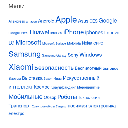
Метки
Apple
Google
Android
Asus
CES
Aliexpress
amazon
iPhone
Huawei
iphones
Lenovo
Google Pixel
Intel
iOs
Microsoft
LG
Nokia
Motorola
OPPO
Microsoft Surface
Samsung
Windows
Sony
Samsung Galaxy
Xiaomi
Безопасность
Беспилотный
Бытовое
Искусственный
Выставка
Вирусы
Игры
Закон
интеллект
Космос
Краудфандинг
Мероприятие
Мобильные
Роботы
Обзор
Технологии
Транспорт
носимая электроника
Электромобили
Яндекс
электро