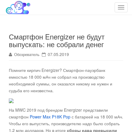
cloudteh.ru
Облако технологий
T
o
g
g
Смартфон Energizer не будут
l
выпускать: не собрали денег
e
n
07.05.2019
Обозреватель
a
v
i
Помните кирпич Energizer? Смартфон-пауэрбанк
g
емкостью 18 000 мАч не собрал на производство
a
необходимой суммы, он оказался никому не нужен и
t
судьба его неизвестна
.
i
o
На MWC 2019 под брендом Energizer представили
n
смартфон
Power Max P18K Pop
с батареей на 18 000 мАч.
Чтобы его выпустить, производителю надо было собрать
1,2 млн долларов. Но в итоге
сборы едва превысили