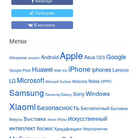
Фейсбук
Телеграм
В контакте
Метки
Apple
Google
Android
Asus
CES
Aliexpress
amazon
iPhone
Huawei
iphones
Lenovo
Google Pixel
Intel
iOs
Microsoft
LG
Nokia
Motorola
OPPO
Microsoft Surface
Samsung
Windows
Sony
Samsung Galaxy
Xiaomi
Безопасность
Беспилотный
Бытовое
Искусственный
Выставка
Вирусы
Игры
Закон
интеллект
Космос
Краудфандинг
Мероприятие