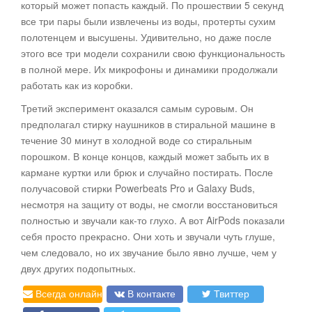
который может попасть каждый. По прошествии 5 секунд
все три пары были извлечены из воды, протерты сухим
полотенцем и высушены. Удивительно, но даже после
этого все три модели сохранили свою функциональность
в полной мере. Их микрофоны и динамики продолжали
работать как из коробки.
Третий эксперимент оказался самым суровым. Он
предполагал стирку наушников в стиральной машине в
течение 30 минут в холодной воде со стиральным
порошком. В конце концов, каждый может забыть их в
кармане куртки или брюк и случайно постирать. После
получасовой стирки Powerbeats Pro и Galaxy Buds,
несмотря на защиту от воды, не смогли восстановиться
полностью и звучали как-то глухо. А вот AirPods показали
себя просто прекрасно. Они хоть и звучали чуть глуше,
чем следовало, но их звучание было явно лучше, чем у
двух других подопытных.
Всегда онлайн
В контакте
Твиттер