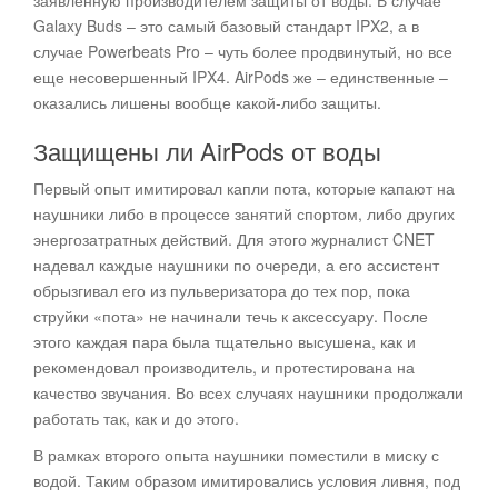
заявленную производителем защиты от воды. В случае
Galaxy Buds – это самый базовый стандарт IPX2, а в
случае Powerbeats Pro – чуть более продвинутый, но все
еще несовершенный IPX4. AirPods же – единственные –
оказались лишены вообще какой-либо защиты.
Защищены ли AirPods от воды
Первый опыт имитировал капли пота, которые капают на
наушники либо в процессе занятий спортом, либо других
энергозатратных действий. Для этого журналист CNET
надевал каждые наушники по очереди, а его ассистент
обрызгивал его из пульверизатора до тех пор, пока
струйки «пота» не начинали течь к аксессуару. После
этого каждая пара была тщательно высушена, как и
рекомендовал производитель, и протестирована на
качество звучания. Во всех случаях наушники продолжали
работать так, как и до этого.
В рамках второго опыта наушники поместили в миску с
водой. Таким образом имитировались условия ливня, под