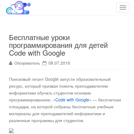
cloudteh.ru
Облако технологий
T
o
g
g
Бесплатные уроки
l
программирования для детей
e
n
Code with Google
a
08.07.2019
Обозреватель
v
i
g
Поисковый гигант Google запусти образовательный
a
ресурс, который призван помочь преподавателям
t
информатики обучать студентов основам
i
программированияю. «
Code with Google
» — бесплатная
o
площадка, на которой собраны бесплатные учебные
n
материалы
для преподавателей информатики и
различные программы для студентов.