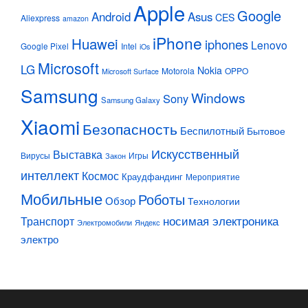
Apple
Google
Android
Asus
CES
Aliexpress
amazon
iPhone
Huawei
iphones
Lenovo
Google Pixel
Intel
iOs
Microsoft
LG
Nokia
Motorola
OPPO
Microsoft Surface
Samsung
Windows
Sony
Samsung Galaxy
Xiaomi
Безопасность
Беспилотный
Бытовое
Искусственный
Выставка
Вирусы
Игры
Закон
интеллект
Космос
Краудфандинг
Мероприятие
Мобильные
Роботы
Обзор
Технологии
Транспорт
носимая электроника
Электромобили
Яндекс
электро