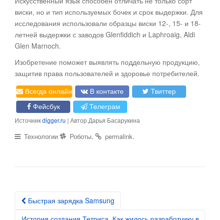
Искусственный язык способен отличать не только сорт
виски, но и тип используемых бочек и срок выдержки. Для
исследования использовали образцы виски 12-, 15- и 18-
летней выдержки с заводов Glenfiddich и Laphroaig, Aldi
Glen Marnoch.
Изобретение поможет выявлять поддельную продукцию,
защитив права пользователей и здоровье потребителей.
Всегда онлайн
В контакте
Твиттер
Фейсбук
Телеграм
Источник
digger.ru
| Автор Дарья Басарукина
.
.
Технологии
Роботы
permalink
Быстрая зарядка Samsung
Post navigation
История создания Тетриса. Как жилось разработчику в