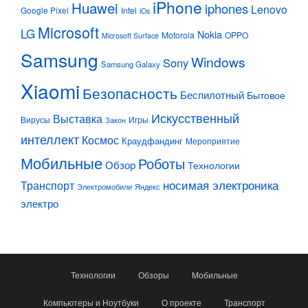
iPhone
Huawei
iphones
Lenovo
Google Pixel
Intel
iOs
Microsoft
LG
Nokia
Motorola
OPPO
Microsoft Surface
Samsung
Windows
Sony
Samsung Galaxy
Xiaomi
Безопасность
Беспилотный
Бытовое
Искусственный
Выставка
Вирусы
Игры
Закон
интеллект
Космос
Краудфандинг
Мероприятие
Мобильные
Роботы
Обзор
Технологии
Транспорт
носимая электроника
Электромобили
Яндекс
электро
Технологии
Обзоры
Мобильные
Компьютеры и Ноутбуки
О проекте
Транспорт