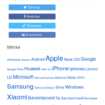
Твиттер
Фейсбук
Телеграм
В контакте
Метки
Apple
Google
Android
Asus
CES
Aliexpress
amazon
iPhone
Huawei
iphones
Lenovo
Google Pixel
Intel
iOs
Microsoft
LG
Nokia
Motorola
OPPO
Microsoft Surface
Samsung
Windows
Sony
Samsung Galaxy
Xiaomi
Безопасность
Беспилотный
Бытовое