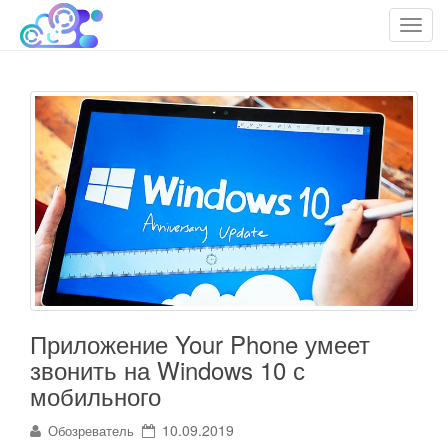
cloudteh.ru
Облако технологий
T
o
g
g
l
e
n
a
v
i
g
a
t
i
Приложение Your Phone умеет
o
звонить на Windows 10 с
n
мобильного
10.09.2019
Обозреватель