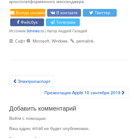
кроссплатформенного мессенджера.
Всегда онлайн
В контакте
Твиттер
Фейсбук
Телеграм
Источник
3dnews.ru
| Автор Андрей Галадей
,
.
.
Софт
Microsoft
Windows
permalink
Электропаспорт
Post navigation
Презентация Apple 10 сентября 2019
Добавить комментарий
Войти с помощью:
Ваш адрес email не будет опубликован.