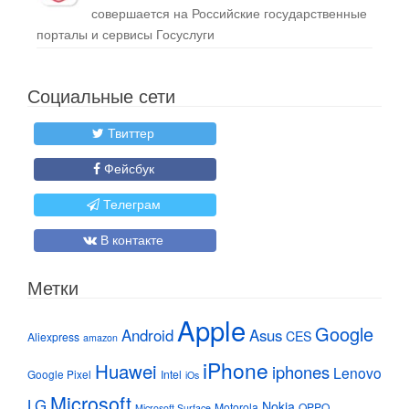
совершается на Российские государственные
порталы и сервисы Госуслуги
Социальные сети
Твиттер
Фейсбук
Телеграм
В контакте
Метки
Apple
Google
Android
Asus
CES
Aliexpress
amazon
iPhone
Huawei
iphones
Lenovo
Google Pixel
Intel
iOs
Microsoft
LG
Nokia
Motorola
OPPO
Microsoft Surface