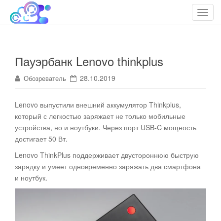
cloudteh.ru
Облако технологий
T
o
g
g
Пауэрбанк Lenovo thinkplus
l
e
28.10.2019
Обозреватель
n
a
Lenovo выпустили внешний аккумулятор Thinkplus,
v
который с легкостью заряжает не только мобильные
i
устройства, но и ноутбуки. Через порт USB-C мощность
g
достигает 50 Вт
.
a
t
Lenovo ThinkPlus поддерживает двустороннюю быструю
i
зарядку и умеет одновременно заряжать два смартфона
o
и ноутбук.
n