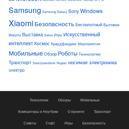
Samsung
Windows
Sony
Samsung Galaxy
Xiaomi
Безопасность
Беспилотный
Бытовое
Искусственный
Выставка
Вирусы
Игры
Закон
интеллект
Космос
Краудфандинг
Мероприятие
Мобильные
Роботы
Обзор
Технологии
Транспорт
носимая электроника
Электромобили
Яндекс
электро
Технологии
Обзоры
Мобильные
Компьютеры и Ноутбуки
О проекте
Транспорт
Советы
Софт
Игры
Безопасность