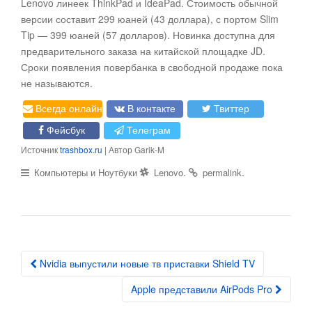
Lenovo линеек ThinkPad и IdeaPad. Стоимость обычной
версии составит 299 юаней (43 доллара), с портом Slim
Tip — 399 юаней (57 долларов). Новинка доступна для
предварительного заказа на китайской площадке JD.
Сроки появления повербанка в свободной продаже пока
не называются.
Всегда онлайн
В контакте
Твиттер
Фейсбук
Телеграм
Источник
trashbox.ru
| Автор Garik-M
.
.
Компьютеры и Ноутбуки
Lenovo
permalink
Nvidia выпустили новые тв приставки Shield TV
Post navigation
Apple представили AirPods Pro