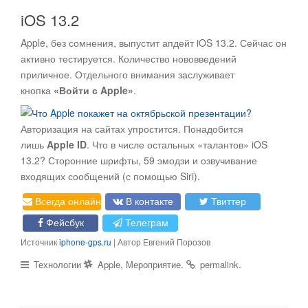
iOS 13.2
Apple, без сомнения, выпустит апдейт iOS 13.2. Сейчас он
активно тестируется. Количество нововведений
приличное. Отдельного внимания заслуживает
кнопка
«Войти с Apple»
.
Авторизация на сайтах упростится. Понадобится
лишь
Apple ID
. Что в числе остальных «талантов» iOS
13.2? Сторонние шрифты, 59 эмодзи и озвучивание
входящих сообщений (с помощью Siri).
Всегда онлайн
В контакте
Твиттер
Фейсбук
Телеграм
Источник
iphone-gps.ru
| Автор Евгений Порозов
,
.
.
Технологии
Apple
Мероприятие
permalink