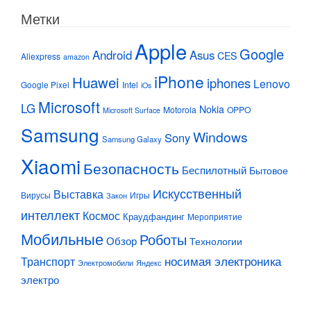
Метки
Apple
Google
Android
Asus
CES
Aliexpress
amazon
iPhone
Huawei
iphones
Lenovo
Google Pixel
Intel
iOs
Microsoft
LG
Nokia
Motorola
OPPO
Microsoft Surface
Samsung
Windows
Sony
Samsung Galaxy
Xiaomi
Безопасность
Беспилотный
Бытовое
Искусственный
Выставка
Вирусы
Игры
Закон
интеллект
Космос
Краудфандинг
Мероприятие
Мобильные
Роботы
Обзор
Технологии
Транспорт
носимая электроника
Электромобили
Яндекс
электро