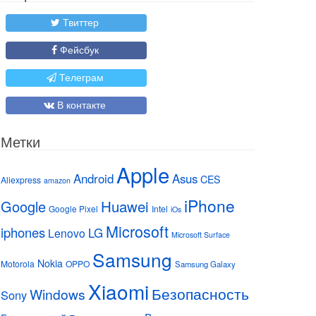
Твиттер
Фейсбук
Телеграм
В контакте
Метки
Apple
Android
Asus
CES
Aliexpress
amazon
iPhone
Huawei
Google
Google Pixel
Intel
iOs
Microsoft
iphones
LG
Lenovo
Microsoft Surface
Samsung
Nokia
Motorola
OPPO
Samsung Galaxy
Xiaomi
Безопасность
Windows
Sony