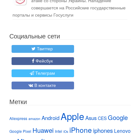
атаке со стороны Украины. Нападение
совершается на Российские государственные
порталы и сервисы Госуслуги
Социальные сети
Твиттер
Фейсбук
Телеграм
В контакте
Метки
Apple
Google
Android
Asus
CES
Aliexpress
amazon
iPhone
Huawei
iphones
Lenovo
Google Pixel
Intel
iOs