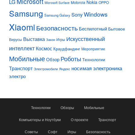
Microsoft
LG
Nokia
Motorola
OPPO
Microsoft Surface
Samsung
Windows
Sony
Samsung Galaxy
Xiaomi
Безопасность
Беспилотный
Бытовое
Искусственный
Выставка
Вирусы
Игры
Закон
интеллект
Космос
Краудфандинг
Мероприятие
Мобильные
Роботы
Обзор
Технологии
Транспорт
носимая электроника
Электромобили
Яндекс
электро
Технологии
Обзоры
Мобильные
Компьютеры и Ноутбуки
О проекте
Транспорт
Советы
Софт
Игры
Безопасность