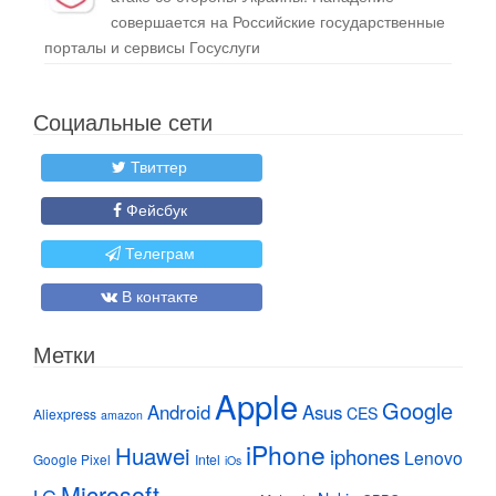
совершается на Российские государственные
порталы и сервисы Госуслуги
Социальные сети
Твиттер
Фейсбук
Телеграм
В контакте
Метки
Apple
Google
Android
Asus
CES
Aliexpress
amazon
iPhone
Huawei
iphones
Lenovo
Google Pixel
Intel
iOs
Microsoft