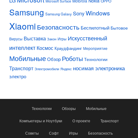
LG
Nokia
Motorola
OPPO
Microsoft Surface
Samsung
Windows
Sony
Samsung Galaxy
Xiaomi
Безопасность
Беспилотный
Бытовое
Искусственный
Выставка
Вирусы
Игры
Закон
интеллект
Космос
Краудфандинг
Мероприятие
Мобильные
Роботы
Обзор
Технологии
Транспорт
носимая электроника
Электромобили
Яндекс
электро
Технологии
Обзоры
Мобильные
Компьютеры и Ноутбуки
О проекте
Транспорт
Советы
Софт
Игры
Безопасность