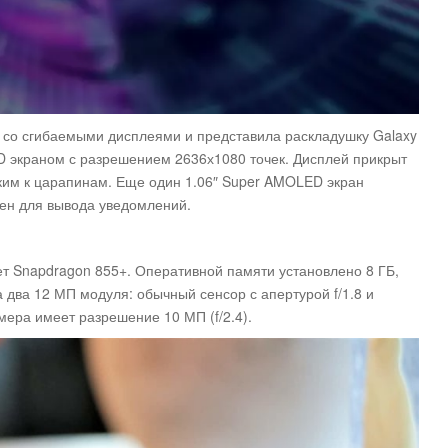
со сгибаемыми дисплеями и представила раскладушку Galaxy
D экраном с разрешением 2636х1080 точек. Дисплей прикрыт
йким к царапинам. Еще один 1.06″ Super AMOLED экран
ен для вывода уведомлений.
ет Snapdragon 855+. Оперативной памяти установлено 8 ГБ,
два 12 МП модуля: обычный сенсор с апертурой f/1.8 и
мера имеет разрешение 10 МП (f/2.4).