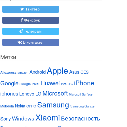
Твиттер
Фейсбук
Телеграм
В контакте
Метки
Apple
Android
Asus
CES
Aliexpress
amazon
iPhone
Huawei
Google
Google Pixel
Intel
iOs
Microsoft
iphones
LG
Lenovo
Microsoft Surface
Samsung
Nokia
Motorola
OPPO
Samsung Galaxy
Xiaomi
Безопасность
Windows
Sony