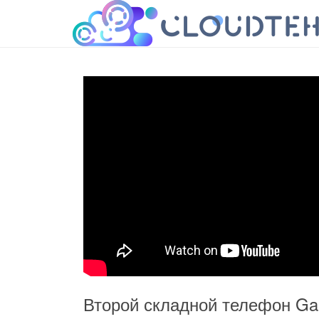
cloudteh.ru
Облако технологий
Второй складной телефон Gal