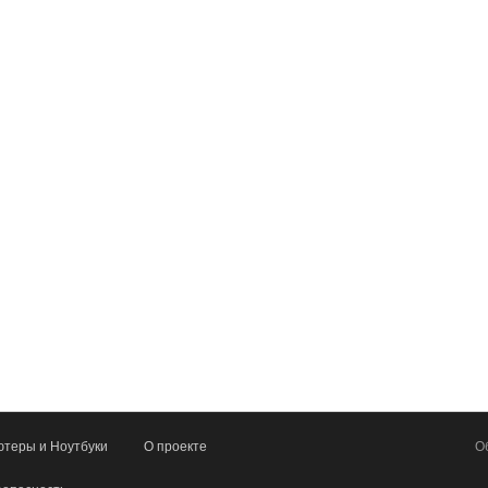
теры и Ноутбуки
О проекте
О