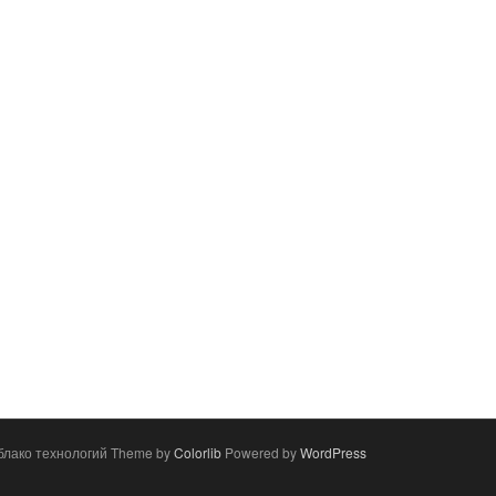
блако технологий Theme by
Colorlib
Powered by
WordPress