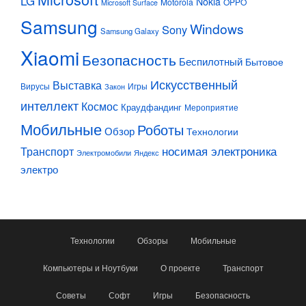
LG
Nokia
Motorola
OPPO
Microsoft Surface
Samsung
Windows
Sony
Samsung Galaxy
Xiaomi
Безопасность
Беспилотный
Бытовое
Искусственный
Выставка
Вирусы
Игры
Закон
интеллект
Космос
Краудфандинг
Мероприятие
Мобильные
Роботы
Обзор
Технологии
Транспорт
носимая электроника
Электромобили
Яндекс
электро
Технологии
Обзоры
Мобильные
Компьютеры и Ноутбуки
О проекте
Транспорт
Советы
Софт
Игры
Безопасность