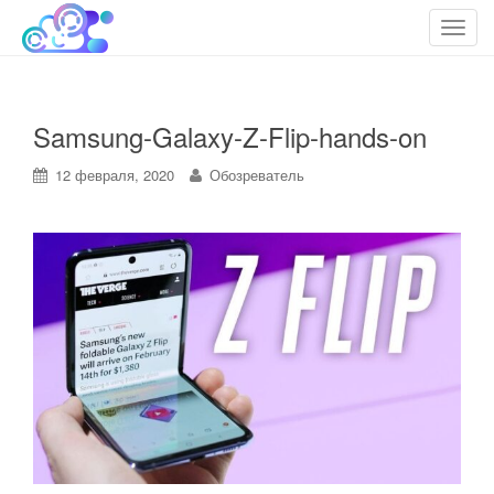
cloudteh.ru
Облако технологий
T
o
g
g
Samsung-Galaxy-Z-Flip-hands-on
l
e
12 февраля, 2020
Обозреватель
n
a
v
i
g
a
t
i
o
n