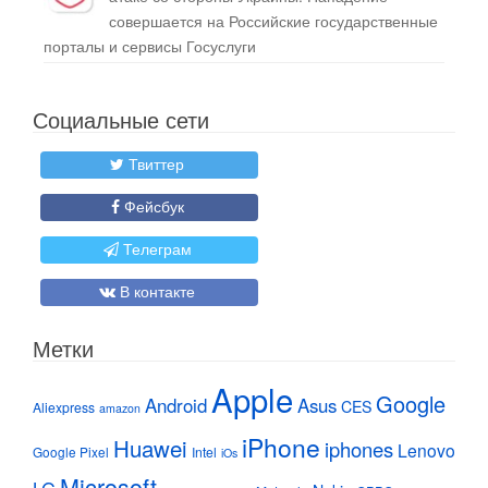
совершается на Российские государственные
порталы и сервисы Госуслуги
Социальные сети
Твиттер
Фейсбук
Телеграм
В контакте
Метки
Apple
Google
Android
Asus
CES
Aliexpress
amazon
iPhone
Huawei
iphones
Lenovo
Google Pixel
Intel
iOs
Microsoft