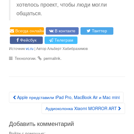
хотелось проект, чтобы люди могли
общаться.
Всегда онлайн
В контакте
Твиттер
Фейсбук
Телеграм
Источник
vc.ru
| Автор Альберт Хабибрахимов
.
.
Технологии
permalink
Apple представили iPad Pro, MacBook Air и Mac mini
Post navigation
Аудиоколонка Xiaomi MORROR ART
Добавить комментарий
Войти с помощью: