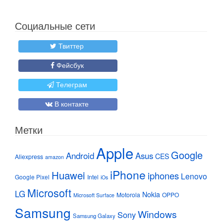
Социальные сети
Твиттер
Фейсбук
Телеграм
В контакте
Метки
Apple
Google
Android
Asus
CES
Aliexpress
amazon
iPhone
Huawei
iphones
Lenovo
Google Pixel
Intel
iOs
Microsoft
LG
Nokia
Motorola
OPPO
Microsoft Surface
Samsung
Windows
Sony
Samsung Galaxy