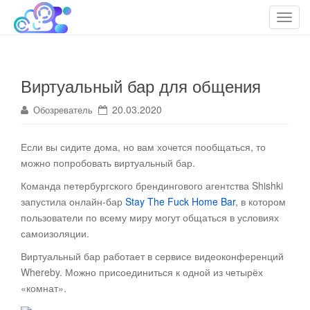
cloudteh.ru
Облако технологий
T
o
g
g
Виртуальный бар для общения
l
e
20.03.2020
Обозреватель
n
a
Если вы сидите дома, но вам хочется пообщаться, то
v
можно попробовать виртуальный бар
.
i
g
Команда петербургского брендингового агентства Shishki
a
запустила онлайн-бар
Stay The Fuck Home Bar
, в котором
t
пользователи по всему миру могут общаться в условиях
i
самоизоляции.
o
Виртуальный бар работает в сервисе видеоконференций
n
Whereby. Можно присоединиться к одной из четырёх
«комнат».