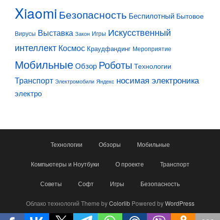
Xiaomi
Безопасность
Беспилотный
Бытовое
Искусственный
Выставка
Вирусы
Игры
Закон
интеллект
Космос
Краудфандинг
Мероприятие
Мобильные
Роботы
Обзор
Технологии
Транспорт
носимая электроника
Электромобили
Яндекс
электро
Технологии
Обзоры
Мобильные
Компьютеры и Ноутбуки
О проекте
Транспорт
Советы
Софт
Игры
Безопасность
Облако технологий Theme by
Colorlib
Powered by
WordPress