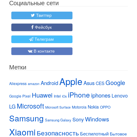
Социальные сети
Твиттер
Фейсбук
Телеграм
В контакте
Метки
Apple
Google
Android
Asus
CES
Aliexpress
amazon
iPhone
Huawei
iphones
Lenovo
Google Pixel
Intel
iOs
Microsoft
LG
Nokia
Motorola
OPPO
Microsoft Surface
Samsung
Windows
Sony
Samsung Galaxy
Xiaomi
Безопасность
Беспилотный
Бытовое