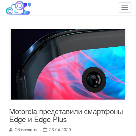
cloudteh.ru
Облако технологий
T
o
g
g
l
e
n
a
v
i
g
a
t
i
o
Motorola представили смартфоны
n
Edge и Edge Plus
23.04.2020
Обозреватель