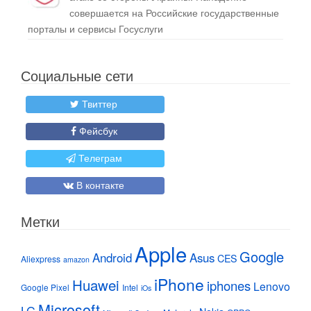
совершается на Российские государственные
порталы и сервисы Госуслуги
Социальные сети
Твиттер
Фейсбук
Телеграм
В контакте
Метки
Apple
Google
Android
Asus
CES
Aliexpress
amazon
iPhone
Huawei
iphones
Lenovo
Google Pixel
Intel
iOs
Microsoft
LG