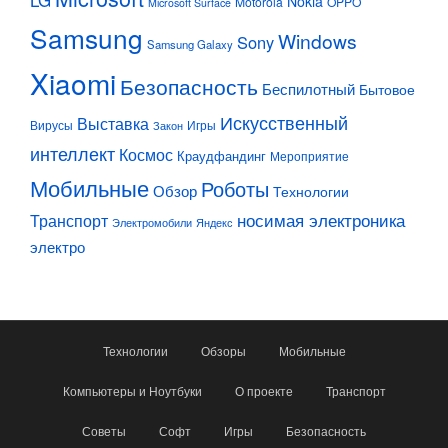
Nokia
Motorola
OPPO
Microsoft Surface
Samsung
Windows
Sony
Samsung Galaxy
Xiaomi
Безопасность
Беспилотный
Бытовое
Искусственный
Выставка
Вирусы
Игры
Закон
интеллект
Космос
Краудфандинг
Мероприятие
Мобильные
Роботы
Обзор
Технологии
Транспорт
носимая электроника
Электромобили
Яндекс
электро
Технологии
Обзоры
Мобильные
Компьютеры и Ноутбуки
О проекте
Транспорт
Советы
Софт
Игры
Безопасность