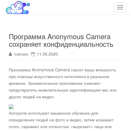
cloudteh.ru
Облако технологий
T
o
g
g
Программа Anonymous Camera
l
сохраняет конфиденциальность
e
n
11.06.2020
matveev
a
v
i
Программа Anonymous Camera скроет вашу внешность
g
при помощи искусственного интеллекта в реальном
a
времени
. Занимательное приложение поможет
t
предотвратить нежелательную идентификацию вас или
i
других людей на видео.
o
n
Алгоритм использует машинное обучение для
определения людей на фото и видео, затем искажает
голос, скрывает или полностью «вырезает» лица или