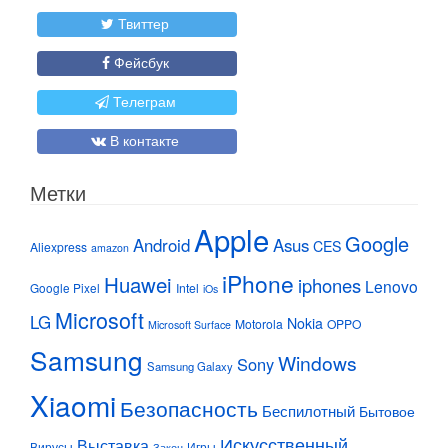
Твиттер
Фейсбук
Телеграм
В контакте
Метки
Apple
Google
Android
Asus
CES
Aliexpress
amazon
iPhone
Huawei
iphones
Lenovo
Google Pixel
Intel
iOs
Microsoft
LG
Nokia
Motorola
OPPO
Microsoft Surface
Samsung
Windows
Sony
Samsung Galaxy
Xiaomi
Безопасность
Беспилотный
Бытовое
Искусственный
Выставка
Вирусы
Игры
Закон