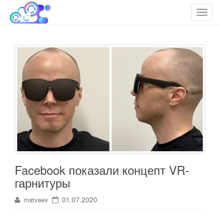
cloudteh.ru
Облако технологий
T
o
g
g
l
e
n
a
v
i
g
a
t
i
Facebook показали концепт VR-
o
гарнитуры
n
01.07.2020
matveev