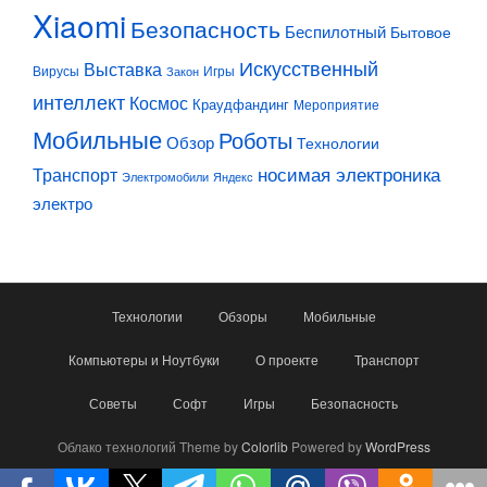
Xiaomi
Безопасность
Беспилотный
Бытовое
Искусственный
Выставка
Вирусы
Игры
Закон
интеллект
Космос
Краудфандинг
Мероприятие
Мобильные
Роботы
Обзор
Технологии
Транспорт
носимая электроника
Электромобили
Яндекс
электро
Технологии
Обзоры
Мобильные
Компьютеры и Ноутбуки
О проекте
Транспорт
Советы
Софт
Игры
Безопасность
Облако технологий Theme by
Colorlib
Powered by
WordPress