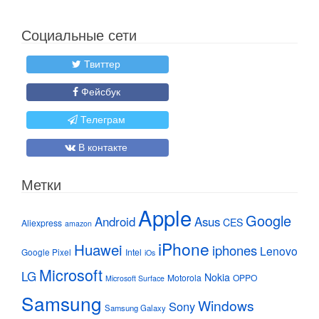
Социальные сети
Твиттер
Фейсбук
Телеграм
В контакте
Метки
Apple
Google
Android
Asus
CES
Aliexpress
amazon
iPhone
Huawei
iphones
Lenovo
Google Pixel
Intel
iOs
Microsoft
LG
Nokia
Motorola
OPPO
Microsoft Surface
Samsung
Windows
Sony
Samsung Galaxy