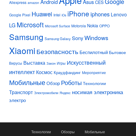
Apple
Google
Android
Asus
CES
Aliexpress
amazon
iPhone
Huawei
iphones
Lenovo
Google Pixel
Intel
iOs
Microsoft
LG
Nokia
Motorola
OPPO
Microsoft Surface
Samsung
Windows
Sony
Samsung Galaxy
Xiaomi
Безопасность
Беспилотный
Бытовое
Искусственный
Выставка
Вирусы
Игры
Закон
интеллект
Космос
Краудфандинг
Мероприятие
Мобильные
Роботы
Обзор
Технологии
Транспорт
носимая электроника
Электромобили
Яндекс
электро
Технологии
Обзоры
Мобильные