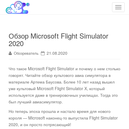
cloudteh.ru
Облако технологий
T
o
g
g
Обзор Microsoft Flight Simulator
l
2020
e
n
21.08.2020
Обозреватель
a
v
i
Что такое Microsoft Flight Simulator и почему о нем столько
g
говорят. Читайте обзор культового авиа симулятора
в
a
материале Артема Баусова. Более 10 лет назад вышел
t
уже культовый Microsoft Flight Simulator X, который
i
используется даже в тренировочных училищах. Тогда это
o
был лучший авиасимулятор.
n
Но теперь эпоха прошла и настало время для нового
короля — Microsoft наконец-то выпустила Flight Simulator
2020, и он просто потрясающий!