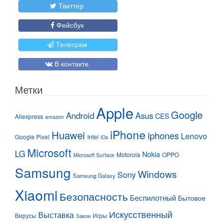
Твиттер
Фейсбук
Телеграм
В контакте
Метки
Apple
Google
Android
Asus
CES
Aliexpress
amazon
iPhone
Huawei
iphones
Lenovo
Google Pixel
Intel
iOs
Microsoft
LG
Nokia
Motorola
OPPO
Microsoft Surface
Samsung
Windows
Sony
Samsung Galaxy
Xiaomi
Безопасность
Беспилотный
Бытовое
Искусственный
Выставка
Вирусы
Игры
Закон