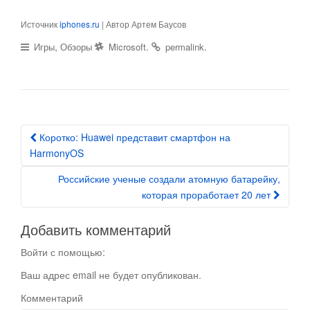
Источник
iphones.ru
| Автор Артем Баусов
,
.
.
Игры
Обзоры
Microsoft
permalink
Коротко: Huawei представит смартфон на
Post navigation
HarmonyOS
Российские ученые создали атомную батарейку,
которая проработает 20 лет
Добавить комментарий
Войти с помощью:
Ваш адрес email не будет опубликован.
Комментарий