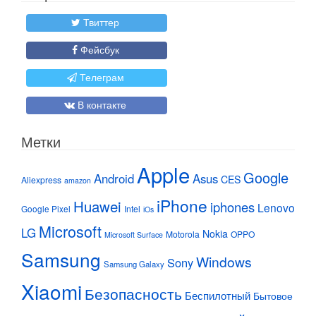
Твиттер
Фейсбук
Телеграм
В контакте
Метки
Apple
Google
Android
Asus
CES
Aliexpress
amazon
iPhone
Huawei
iphones
Lenovo
Google Pixel
Intel
iOs
Microsoft
LG
Nokia
Motorola
OPPO
Microsoft Surface
Samsung
Windows
Sony
Samsung Galaxy
Xiaomi
Безопасность
Беспилотный
Бытовое