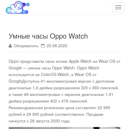
cloudteh.ru
Облако технологий
T
o
g
g
Умные часы Oppo Watch
l
e
25.08.2020
Обозреватель
n
a
Oppo представили свою копию Apple Watch на Wear OS от
v
Google — умные часы Oppo Watch
. Oppo Watch
i
используется не ColorOS Watch, а Wear OS от
g
GoogleДоступна 41-миллиметровая версия с дисплеем
a
диагональю 1,6 дюйма разрешением 320 х 360 пикселей,
t
а также 46-миллиметровая с экраном диагональю 1,91
i
дюйма разрешением 402 х 476 пикселей.
o
Рекомендованная розничная цена составляет 22 990
n
рублей и 29 990 рублей соответственно. Продажи
начнутся с 28 августа 2020 года.