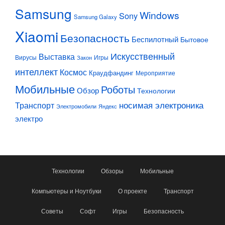
Samsung
Windows
Sony
Samsung Galaxy
Xiaomi
Безопасность
Беспилотный
Бытовое
Искусственный
Выставка
Вирусы
Игры
Закон
интеллект
Космос
Краудфандинг
Мероприятие
Мобильные
Роботы
Обзор
Технологии
Транспорт
носимая электроника
Электромобили
Яндекс
электро
Технологии
Обзоры
Мобильные
Компьютеры и Ноутбуки
О проекте
Транспорт
Советы
Софт
Игры
Безопасность