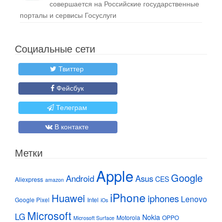
совершается на Российские государственные
порталы и сервисы Госуслуги
Социальные сети
Твиттер
Фейсбук
Телеграм
В контакте
Метки
Apple
Google
Android
Asus
CES
Aliexpress
amazon
iPhone
Huawei
iphones
Lenovo
Google Pixel
Intel
iOs
Microsoft
LG
Nokia
Motorola
OPPO
Microsoft Surface