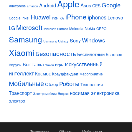
Apple
Google
Android
Asus
CES
Aliexpress
amazon
iPhone
Huawei
iphones
Lenovo
Google Pixel
Intel
iOs
Microsoft
LG
Nokia
Motorola
OPPO
Microsoft Surface
Samsung
Windows
Sony
Samsung Galaxy
Xiaomi
Безопасность
Беспилотный
Бытовое
Искусственный
Выставка
Вирусы
Игры
Закон
интеллект
Космос
Краудфандинг
Мероприятие
Мобильные
Роботы
Обзор
Технологии
Транспорт
носимая электроника
Электромобили
Яндекс
электро
Технологии
Обзоры
Мобильные