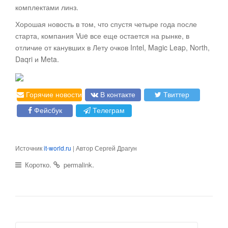
комплектами линз.
Хорошая новость в том, что спустя четыре года после
старта, компания Vue все еще остается на рынке, в
отличие от канувших в Лету очков Intel, Magic Leap, North,
Daqri и Meta.
Горячие новости
В контакте
Твиттер
Фейсбук
Телеграм
Источник
it-world.ru
| Автор Сергей Драгун
.
.
Коротко
permalink