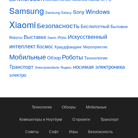
Samsung
Windows
Sony
Samsung Galaxy
Xiaomi
Безопасность
Беспилотный
Бытовое
Искусственный
Выставка
Вирусы
Игры
Закон
интеллект
Космос
Краудфандинг
Мероприятие
Мобильные
Роботы
Обзор
Технологии
Транспорт
носимая электроника
Электромобили
Яндекс
электро
Технологии
Обзоры
Мобильные
Компьютеры и Ноутбуки
О проекте
Транспорт
Советы
Софт
Игры
Безопасность