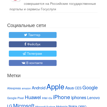
совершается на Российские государственные
порталы и сервисы Госуслуги
Социальные сети
Твиттер
Фейсбук
Телеграм
В контакте
Метки
Apple
Google
Android
Asus
CES
Aliexpress
amazon
iPhone
Huawei
iphones
Lenovo
Google Pixel
Intel
iOs
Microsoft
LG
Nokia
Motorola
OPPO
Microsoft Surface