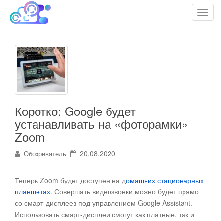
cloudteh.ru
Облако технологий
T
o
g
g
l
e
n
a
v
Коротко: Google будет
i
устанавливать на «фоторамки»
g
Zoom
a
t
20.08.2020
Обозреватель
i
o
Теперь Zoom будет доступен на д
омашних стационарных
n
планшетах
. Совершать видеозвонки можно будет прямо
со смарт-дисплеев под управлением Google Assistant.
Использовать смарт-дисплеи смогут как платные, так и