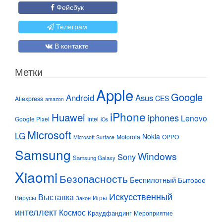
Фейсбук
Телеграм
В контакте
Метки
Apple
Google
Android
Asus
CES
Aliexpress
amazon
iPhone
Huawei
iphones
Lenovo
Google Pixel
Intel
iOs
Microsoft
LG
Nokia
Motorola
OPPO
Microsoft Surface
Samsung
Windows
Sony
Samsung Galaxy
Xiaomi
Безопасность
Беспилотный
Бытовое
Искусственный
Выставка
Вирусы
Игры
Закон
интеллект
Космос
Краудфандинг
Мероприятие